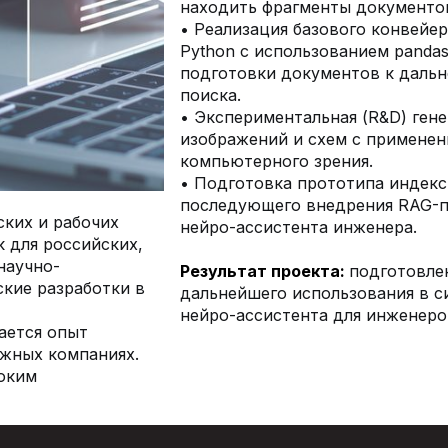
находить фрагменты документо
• Реализация базового конвейера
Python с использованием pandas
подготовки документов к даль
поиска.
• Экспериментальная (R&D) ген
изображений и схем с примене
компьютерного зрения.
• Подготовка прототипа индекс
последующего внедрения RAG-пои
ских и рабочих
нейро-ассистента инженера.
к для российских,
научно-
Результат проекта:
подготовлен
кие разработки в
дальнейшего использования в с
нейро-ассистента для инженеро
ается опыт
ежных компаниях.
Политика обработки персональных данных
оким
Договор оферты
Оплата и рассрочка