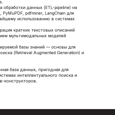
в.
 обработки данных (ETL-pipeline) на
, PyMuPDF, pdfminer, LangChain для
нейшему использованию в системах
ерация кратких текстовых описаний
нием мультимодальных моделей
ируемой базы знаний — основы для
ска (Retrieval Augmented Generation) и
ная база данных, пригодная для
истемах интеллектуального поиска и
в-конструкторов.
+7 (495) 278-18-40
INFO@NEURAL-UNIVERSITY.RU
MARKETING@NEURAL-UNIVERSITY.RU