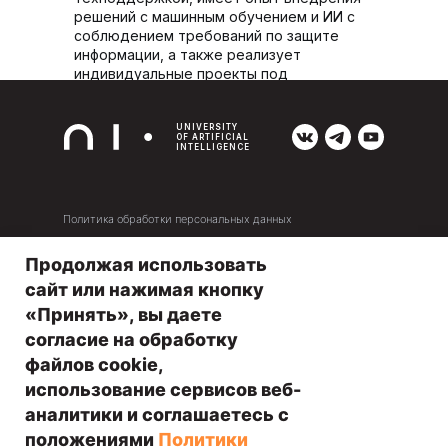
решений с машинным обучением и ИИ с
соблюдением требований по защите
информации, а также реализует
индивидуальные проекты под
потребности клиентов
.
UNIVERSITY
OF ARTIFICIAL
INTELLIGENCE
Политика обработки персональных данных
Договор оферты
Продолжая использовать
Оплата и рассрочка
сайт или нажимая кнопку
«Принять», вы даете
+7 (495) 278-18-40
согласие на обработку
INFO@NEURAL-UNIVERSITY.RU
файлов cookie,
MARKETING@NEURAL-UNIVERSITY.RU
использование сервисов веб-
аналитики и соглашаетесь с
117342 Москва, ул. Бутлерова, д.17,
этаж 3, комната 95, офис 221
положениями
Политики