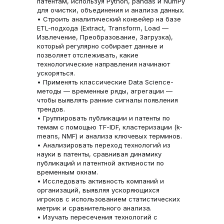
патентам, используя Python, pandas и NumPy
для очистки, объединения и анализа данных.
• Строить аналитический конвейер на базе
ETL-подхода (Extract, Transform, Load —
Извлечение, Преобразование, Загрузка),
который регулярно собирает данные и
позволяет отслеживать, какие
технологические направления начинают
ускоряться.
• Применять классические Data Science-
методы — временные ряды, агрегации —
чтобы выявлять ранние сигналы появления
трендов.
• Группировать публикации и патенты по
темам с помощью TF-IDF, кластеризации (k-
means, NMF) и анализа ключевых терминов.
• Анализировать переход технологий из
науки в патенты, сравнивая динамику
публикаций и патентной активности по
временным окнам.
• Исследовать активность компаний и
организаций, выявляя ускоряющихся
игроков с использованием статистических
метрик и сравнительного анализа.
• Изучать пересечения технологий с