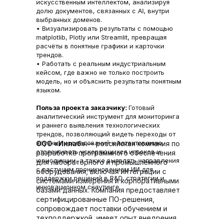
искусственным интеллектом, анализируя
долю документов, связанных с AI, внутри
выбранных доменов.
• Визуализировать результаты с помощью
matplotlib, Plotly или Streamlit, превращая
расчёты в понятные графики и карточки
трендов.
• Работать с реальным индустриальным
кейсом, где важно не только построить
модель, но и объяснить результаты понятным
языком.
Польза проекта заказчику:
Готовый
аналитический инструмент для мониторинга
и раннего выявления технологических
трендов, позволяющий видеть переходы от
научных исследований к патентованию,
ООО «Инлаб»
— российская компания по
отслеживать ускоряющихся игроков и
разработке программного обеспечения
юрисдикции, а также выявлять направления
для лабораторного и промышленного
с растущим проникновением ИИ для
оборудования, включая интеграции с
поддержки решений в R&D, стратегии и
системами измерения и корпоративными
инновационном скаутинге.
базами данных. Компания предоставляет
сертифицированные ПО-решения,
сопровождает поставки обучением и
техподдержкой, имеет опыт внедрения