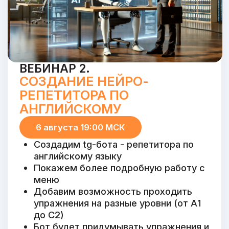
СТАТЬ
УЧАСТНИКОМ
СПРИНТА
2 дня эксклюзивного
01.
контента по tg-ботам
Живое общение с
02.
Дмитрием Романовым в
закрытом Tg-канале
Участие в конкурсах с
03.
призами от Университета