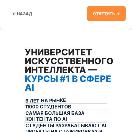
← НАЗАД
ОТВЕТИТЬ →
УНИВЕРСИТЕТ
ИСКУССТВЕННОГО
ИНТЕЛЛЕКТА —
КУРСЫ #1 В СФЕРЕ
РЕГИСТРИРУЙСЯ
AI
ПРЯМО СЕЙЧАС —
БУДЬ В КУРСЕ ВСЕХ
6 ЛЕТ НА РЫНКЕ
НОВИНОК ИЗ МИРА AI
11000 СТУДЕНТОВ
САМАЯ БОЛЬШАЯ БАЗА
ОТВЕТЬТЕ НА 6 ВОПРОСОВ, ЧТОБЫ
КОНТЕНТА ПО AI
ЗАРЕГИСТРИРОВАТЬСЯ
И ВСТУПИТЬ В
СТУДЕНТЫ РАЗРАБАТЫВАЮТ AI
ЗАКРЫТЫЙ TG-КАНАЛ
ПРОЕКТЫ НА СТАЖИРОВКАХ В