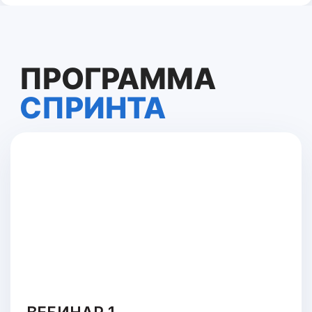
5 августа 19:00 МСК
Создадим tg-бота для контроля
качества звонков на примере нашего
колл-центра
Будет возможность загрузить в него
файл звонка
Бот проведет базовый анализ,
сможет ответить на вопросы
ВЕБИНАР 2.
СОЗДАНИЕ НЕЙРО-
РЕПЕТИТОРА ПО
АНГЛИЙСКОМУ
6 августа 19:00 МСК