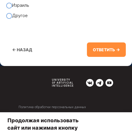
Израиль
Другое
← НАЗАД
ОТВЕТИТЬ →
UNIVERSITY
OF ARTIFICIAL
INTELLIGENCE
Политика обработки персональных данных
Договор оферты
Продолжая использовать
Оплата и рассрочка
сайт или нажимая кнопку