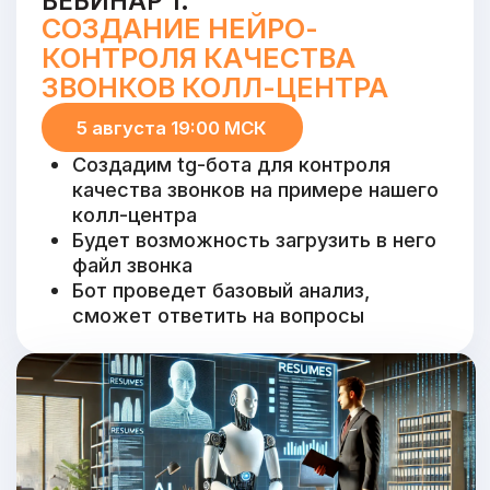
Создадим tg-бота - репетитора по
английскому языку
Покажем более подробную работу с
меню
Добавим возможность проходить
упражнения на разные уровни (от А1
до С2)
Бот будет придумывать упражнения и
проверять их, а также общаться с
пользователем на свободную тему и
разбирать его ошибки
ПОЧЕМУ СТОИТ