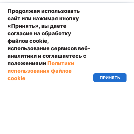
Продолжая использовать
сайт или нажимая кнопку
«Принять», вы даете
согласие на обработку
файлов cookie,
УНИВЕРСИТЕТ
использование сервисов веб-
ИСКУССТВЕННОГО
аналитики и соглашаетесь с
ИНТЕЛЛЕКТА —
положениями
Политики
использования файлов
КУРСЫ #1 В СФЕРЕ AI
ПРИНЯТЬ
cookie
6 ЛЕТ НА РЫНКЕ
9000 СТУДЕНТОВ
САМАЯ БОЛЬШАЯ БАЗА КОНТЕНТА
ПО AI
СТУДЕНТЫ РАЗРАБАТЫВАЮТ AI
ПРОЕКТЫ НА СТАЖИРОВКАХ В
РЕАЛЬНЫХ КОМПАНИЯХ
ВЫПУСКНИКИ РАБОТАЮТ В ТОП