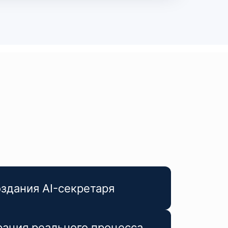
оздания AI-секретаря
ация реального процесса