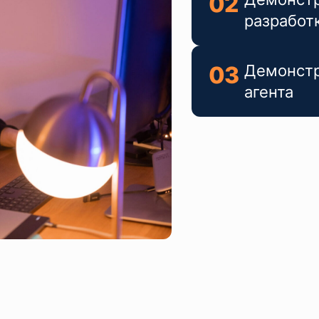
02
разработк
03
Демонстр
агента