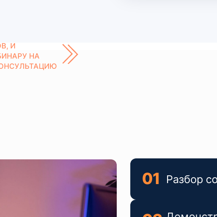
В, И
БИНАРУ НА
КОНСУЛЬТАЦИЮ
01
Разбор с
Демонстр