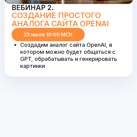
СТАТЬ
УЧАСТНИКОМ
СПРИНТА
3 дня эксклюзивного
01.
контента по web-
приложениям
Живое общение с
02.
Дмитрием Романовым в
закрытом Tg-канале
Участие в конкурсах с
03.
призами от Университета