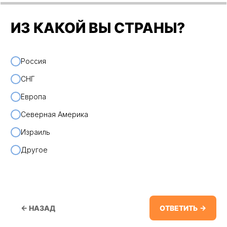
ИЗ КАКОЙ ВЫ СТРАНЫ?
Россия
ПРОГРАММА
СНГ
СПРИНТА
Европа
Северная Америка
Израиль
Другое
ВЕБИНАР 1.
СОЗДАНИЕ ИНТЕРФЕЙСА
← НАЗАД
ОТВЕТИТЬ →
ДЛЯ НЕЙРО-ПРОДАЖНИКА