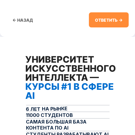
← НАЗАД
ОТВЕТИТЬ →
УНИВЕРСИТЕТ
ИСКУССТВЕННОГО
ИНТЕЛЛЕКТА —
РЕГИСТРИРУЙСЯ
КУРСЫ #1 В СФЕРЕ
ПРЯМО СЕЙЧАС —
AI
БУДЬ В КУРСЕ ВСЕХ
НОВИНОК ИЗ МИРА AI
6 ЛЕТ НА РЫНКЕ
11000 СТУДЕНТОВ
САМАЯ БОЛЬШАЯ БАЗА
ОТВЕТЬТЕ НА 6 ВОПРОСОВ, ЧТОБЫ
КОНТЕНТА ПО AI
ЗАРЕГИСТРИРОВАТЬСЯ
И ВСТУПИТЬ В
СТУДЕНТЫ РАЗРАБАТЫВАЮТ AI