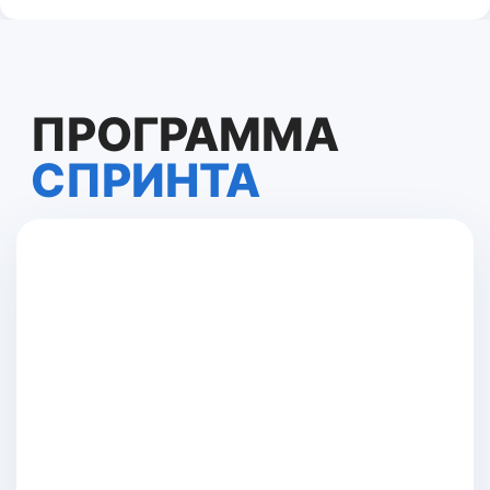
22 июля 19:00 МСК
Создадим интерфейс для нейро-
продажника c чатом и возможностью
оставить заявку
ВЕБИНАР 2.
СОЗДАНИЕ ПРОСТОГО
АНАЛОГА САЙТА OPENAI
23 июля 19:00 МСК
Создадим аналог сайта OpenAI, в
котором можно будет общаться с
GPT, обрабатывать и генерировать
картинки