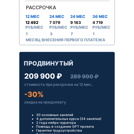
РАССРОЧКА
12 МЕС
24 МЕС
24 МЕС
36 МЕС
12 492
7 079
9 163
4 719
РУБ/МЕС
РУБ/МЕС
РУБ/МЕС
РУБ/МЕС
1
3
7
1
МЕСЯЦ ВНЕСЕНИЯ ПЕРВОГО ПЛАТЕЖА
ПРОДВИНУТЫЙ
209 900 ₽
289 900 ₽
стоимость при рассрочке на 12 мес
.
-30%
скидка на предоплату
30 основных занятий
4 дополнительных курса (34 занятия)
2 года нейро-куратора
Помощь в создании GPT проекта
Гарантия трудоустройства