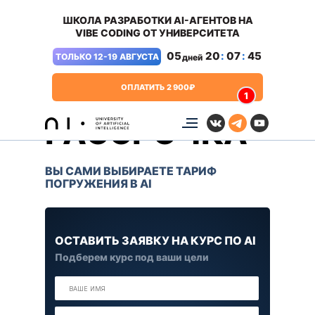
ШКОЛА РАЗРАБОТКИ AI-АГЕНТОВ НА
VIBE CODING ОТ УНИВЕРСИТЕТА
05
20
:
07
:
45
ТОЛЬКО 12-19 АВГУСТА
дней
ОПЛАТИТЬ 2 900₽
ТАРИФЫ И
1
РАССРОЧКА
ВЫ САМИ ВЫБИРАЕТЕ ТАРИФ
ПОГРУЖЕНИЯ В AI
ОСТАВИТЬ ЗАЯВКУ НА КУРС ПО AI
Подберем курс под ваши цели